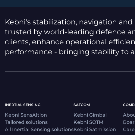
Kebni's stabilization, navigation and
trusted by world-leading defence an
clients, enhance operational efficie
performance - bringing stability to 
INERTIAL SENSING
SATCOM
COMP
Kebni SensAItion
Kebni Gimbal
Abou
Tailored solutions
Kebni SOTM
Boa
All Inertial Sensing solutions
Kebni Satmission
Care