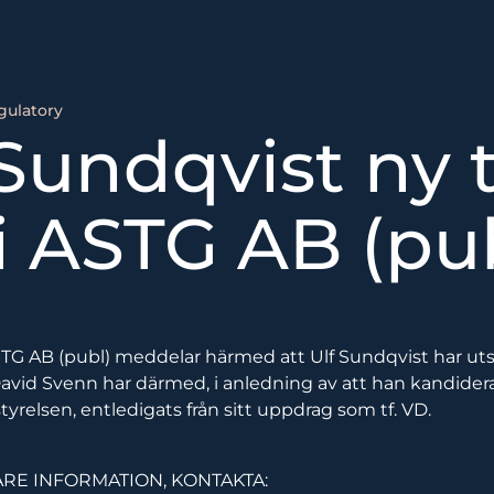
gulatory
Sundqvist ny t
i ASTG AB (pub
STG AB (publ) meddelar härmed att Ulf Sundqvist har utsett
David Svenn har därmed, i anledning av att han kandider
tyrelsen, entledigats från sitt uppdrag som tf. VD.
ARE INFORMATION, KONTAKTA: