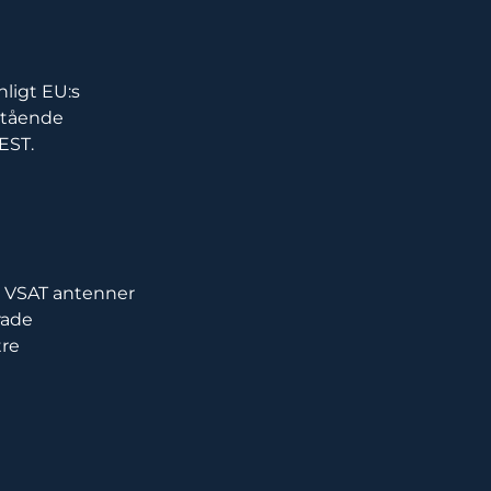
nligt EU:s
stående
EST.
de VSAT antenner
rade
tre