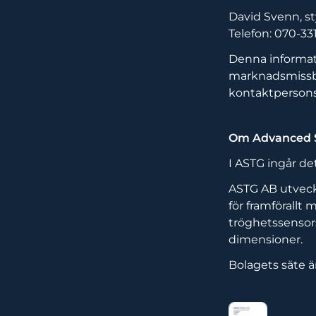
David Svenn, s
Telefon: 070-33
Denna informati
marknadsmissb
kontaktpersons 
Om Advanced S
I ASTG ingår d
ASTG AB utveckl
för framförallt 
tröghetssensors
dimensioner.
Bolagets säte ä