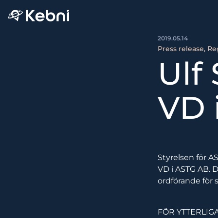
2019.05.14
Press release, Re
Ulf 
VD 
Styrelsen för A
VD i ASTG AB. 
ordförande för s
FÖR YTTERLIG