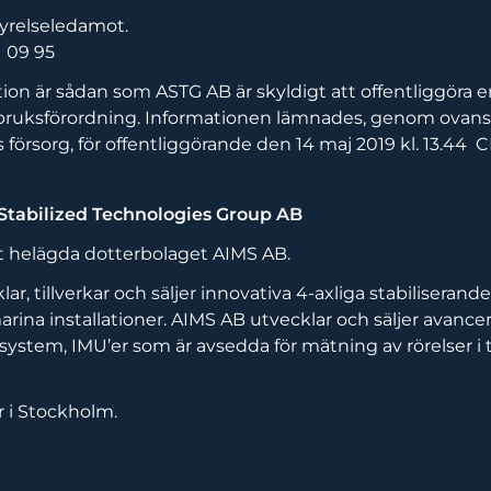
tyrelseledamot.
1 09 95
on är sådan som ASTG AB är skyldigt att offentliggöra e
ruksförordning. Informationen lämnades, genom ovan
försorg, för offentliggörande den 14 maj 2019 kl. 13.44 C
tabilized Technologies Group AB
et helägda dotterbolaget AIMS AB.
ar, tillverkar och säljer innovativa 4-axliga stabiliseran
marina installationer. AIMS AB utvecklar och säljer avance
ystem, IMU’er som är avsedda för mätning av rörelser i 
r i Stockholm.