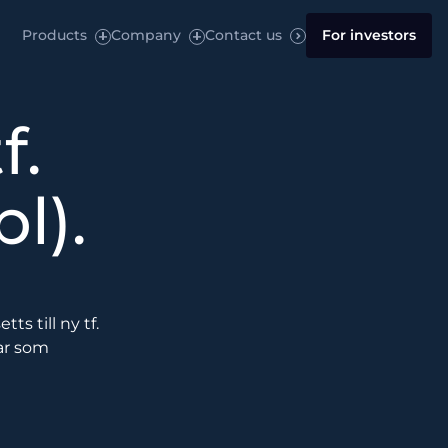
Products
Company
Contact us
For investors
f.
l).
s till ny tf.
ar som