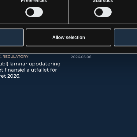
Preferences
Statistics
PRESS RELEASE, REGULATORY
Allow selection
Kommuniké från Kebni AB
årsstämma den 6 maj 202
E, REGULATORY
2026.05.06
ubl) lämnar uppdatering
 finansiella utfallet för
ret 2026.