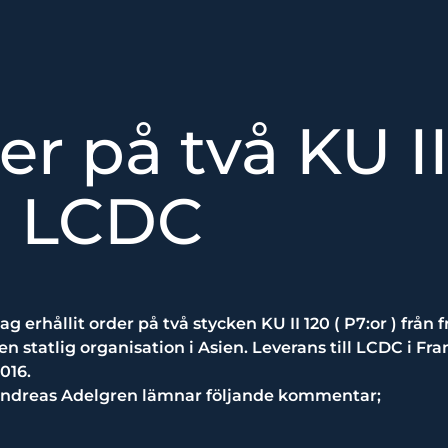
er på två KU II
n LCDC
g erhållit order på två stycken KU II 120 ( P7:or ) från
n statlig organisation i Asien. Leverans till LCDC i F
016.
Andreas Adelgren lämnar följande kommentar;