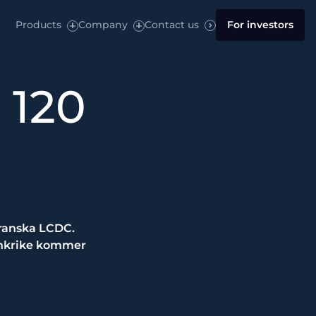
Products
Company
Contact us
For investors
 120
 franska LCDC.
rankrike kommer