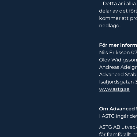
– Detta är i allr
delar av det för
kommer att prod
nedlagd.
För mer inform
Nils Eriksson 0
Olov Widigsson
Andreas Adelgr
Advanced Stabi
Isafjordsgatan 
www.astg.se
Om Advanced S
I ASTG ingår d
ASTG AB utveckl
för framförallt