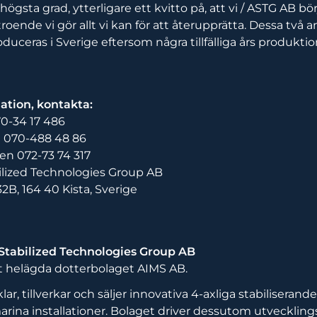
a högsta grad, ytterligare ett kvitto på, att vi / ASTG AB bör
troende vi gör allt vi kan för att återupprätta. Dessa två 
uceras i Sverige eftersom några tillfälliga års produktion
ation, kontakta:
70-34 17 486
 070-488 48 86
en 072-73 74 317
lized Technologies Group AB
32B, 164 40 Kista, Sverige
tabilized Technologies Group AB
et helägda dotterbolaget AIMS AB.
ar, tillverkar och säljer innovativa 4-axliga stabiliseran
 marina installationer. Bolaget driver dessutom utvecklin