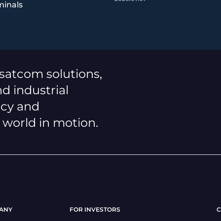
minals
 satcom solutions,
d industrial
ncy and
a world in motion.
ANY
FOR INVESTORS
C