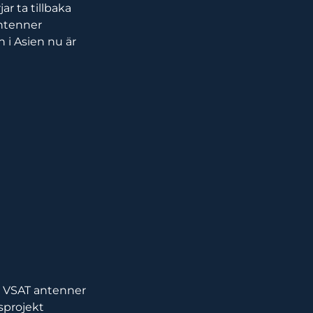
jar ta tillbaka
antenner
 i Asien nu är
de VSAT antenner
gsprojekt