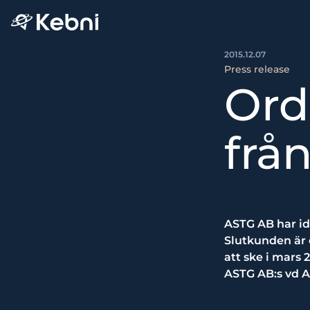
2015.12.07
Press release
Ord
frå
ASTG AB har ida
Slutkunden är e
att ske i mars 2
ASTG AB:s vd 