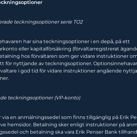
eckningsoptioner
rerade teckningsoptioner serie TO2
havaren har sina teckningsoptioner i en depå, på ett
rkonto eller kapitalförsäkring (förvaltarregistrerat ägand
talning hos förvaltaren som ger vidare instruktioner o
tt för nyttjande av teckningsoptioner. Optionsinnehava
rvaltare i god tid för vidare instruktioner angående nytt
ner.
ade teckningsoptioner (VP-konto)
via en anmälningssedel som finns tillgänglig på Erik P
ve hemsidor. Betalning sker enligt instruktioner på an
ssedel och betalning ska vara Erik Penser Bank tillhand