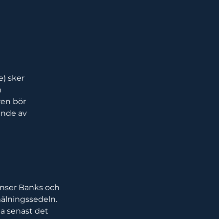
e) sker
m
ren bör
jande av
enser Banks och
mälningssedeln.
a senast det