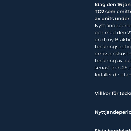
Idag den 16 ja
TO2 som emitte
av units under
Nyttjandeperiod
och med den 27 
en (1) ny B-akti
teckningsoption
emissionskostn
teckning av akt
senast den 25 j
förfaller de uta
Villkor för te
Nyttjandeperi
Sista handelsd