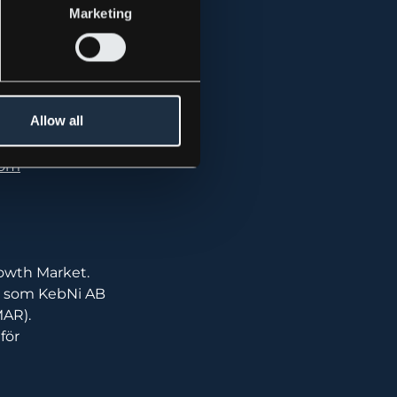
Marketing
mt
ktat på att bli
tabilisering,
Allow all
ktar sig till
al marknad,
com
rowth Market.
n som KebNi AB
MAR).
för