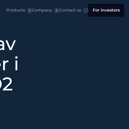
Products
Company
Contact us
For investors
av
 i
O2