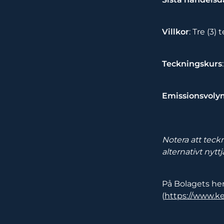
Villkor
: Tre (3)
Teckningskurs
Emissionsvoly
Notera att teck
alternativt nytt
På Bolagets hem
(
https://www.k