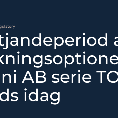
gulatory
tjandeperiod 
kningsoptioner
ni AB serie T
eds idag