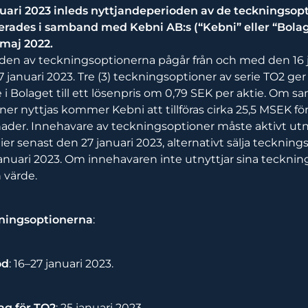
nuari 2023 inleds nyttjandeperioden av de teckningsopt
rades i samband med Kebni AB:s (“Kebni” eller “Bolag
 maj 2022.
en av teckningsoptionerna pågår från och med den 16 ja
januari 2023. Tre (3) teckningsoptioner av serie TO2 ger 
e i Bolaget till ett lösenpris om 0,79 SEK per aktie. Om s
er nyttjas kommer Kebni att tillföras cirka 25,5 MSEK fö
ader. Innehavare av teckningsoptioner måste aktivt utn
ier senast den 27 januari 2023, alternativt sälja tecknin
anuari 2023. Om innehavaren inte utnyttjar sina teckni
n värde.
ckningsoptionerna
:
od
: 16–27 januari 2023.
ag för TO2
: 25 januari 2023.