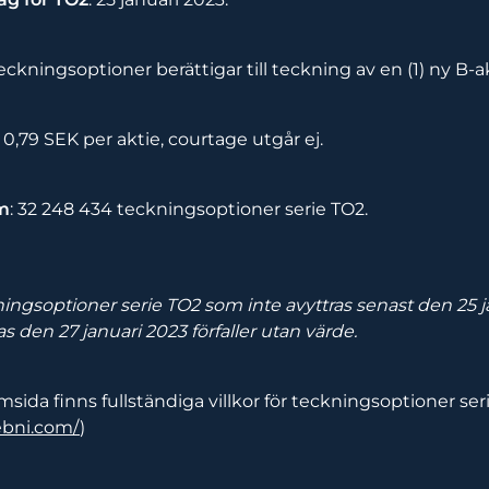
 teckningsoptioner berättigar till teckning av en (1) ny B-a
: 0,79 SEK per aktie,
courtage utgår ej
.
m
: 32 248 434 teckningsoptioner serie TO2.
ningsoptioner serie TO2 som inte avyttras senast den 25 
jas den 27 januari 2023 förfaller utan värde.
sida finns fullständiga villkor för teckningsoptioner ser
ebni.com/
)