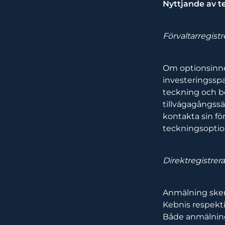
Nyttjande av t
Förvaltarregist
Om optionsinne
investeringsspa
teckning och be
tillvägagångssä
kontakta sin fö
teckningsoptio
Direktregistrer
Anmälning sker 
Kebnis respekti
Både anmälning