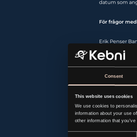
datum som ang
För frågor med
Erik Penser Ba
Telefon: 08-463
Consent
E-post:
emissi
This website uses cookies
För mer inform
We use cookies to personalis
information about your use of
Maya Larsson, 
other information that you’ve
00 05 / maya.
Consent