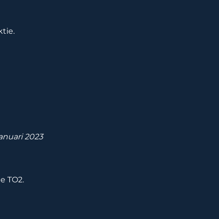
ktie.
januari 2023
ie TO2.