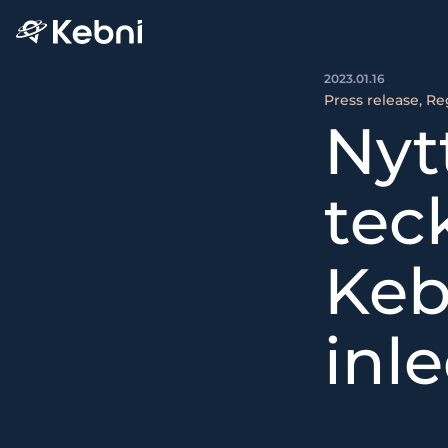
2023.01.16
Press release, Re
Nyt
tec
Keb
inl