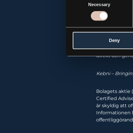
Necessary
Selection
Om Kebni
Kebni har en lå
satellitantennl
en ledande lever
Deny
positionering, n
statliga, milit
direkt och geno
Kebni – Bringing
Bolagets aktie 
Certified Advi
är skyldig att 
Informationen 
offentliggörand