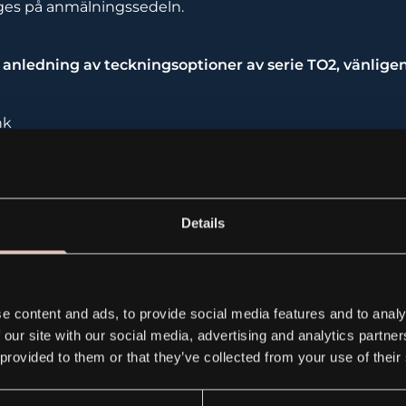
es på anmälningssedeln.
 anledning av teckningsoptioner av serie TO2, vänlige
nk
 80 00
Details
on@penser.se
ation, kontakta:
e content and ads, to provide social media features and to analy
 our site with our social media, advertising and analytics partn
Head of Marketing, Communication & Investor Relations, 
 provided to them or that they’ve collected from your use of their
larsson@kebni.com