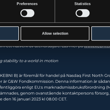
Preferences
Statistics
ng historia och stor erfarenhet inom Inertial Sensing sa
ösningar. Företaget, med huvudkontor i Stockholm, är inri
antör av tillförlitlig teknik, produkter och lösningar för s
Allow selection
avigering och säkerhet. Kebni’s produkter och lösningar ri
ära och kommersiella kunder. Företaget verkar på en glob
m ett nätverk av återförsäljare.
Läs mer på
www.kebni.
 stability to a world in motion
(KEBNI B) är föremål för handel på Nasdaq First North G
ser är G&W Fondkommission. Denna information är såda
offentliggöra enligt EU:s marknadsmissbruksförordning (
lämnades, genom ovanstående kontaktpersons försorg, 
e den 16 januari 2023 kl 08.00 CET.