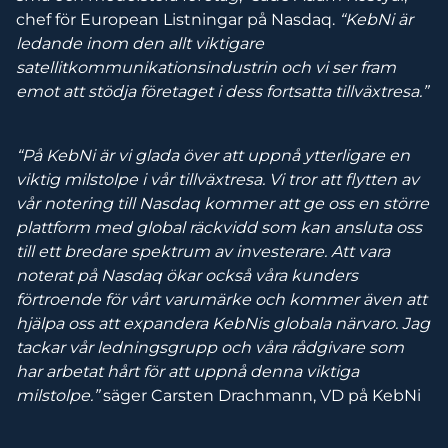
chef för European Listningar på Nasdaq.
“KebNi är
ledande inom den allt viktigare
satellitkommunikationsindustrin och vi ser fram
emot att stödja företaget i dess fortsatta tillväxtresa.”
“På KebNi är vi glada över att uppnå ytterligare en
viktig milstolpe i vår tillväxtresa. Vi tror att flytten av
vår notering till Nasdaq kommer att ge oss en större
plattform med global räckvidd som kan ansluta oss
till ett bredare spektrum av investerare. Att vara
noterat på Nasdaq ökar också våra kunders
förtroende för vårt varumärke och kommer även att
hjälpa oss att expandera KebNis globala närvaro. Jag
tackar vår ledningsgrupp och våra rådgivare som
har arbetat hårt för att uppnå denna viktiga
milstolpe.”
säger Carsten Drachmann, VD på KebNi