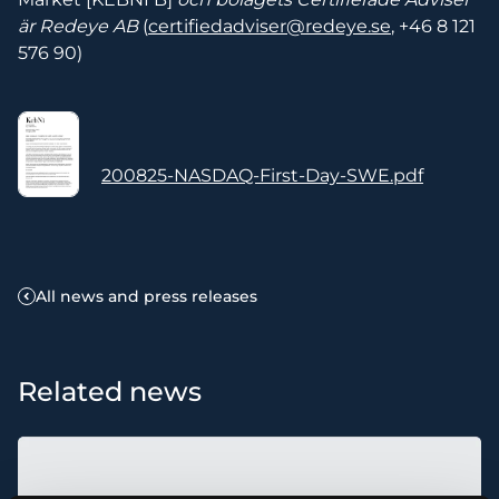
är Redeye AB
(
certifiedadviser@redeye.se
, +46 8 121
576 90)
200825-NASDAQ-First-Day-SWE.pdf
All news and press releases
Related news