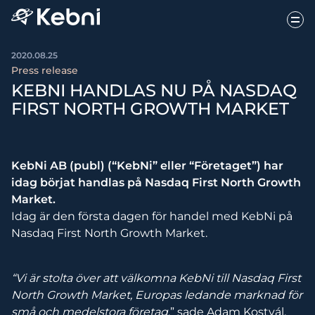
2020.08.25
Press release
KEBNI HANDLAS NU PÅ NASDAQ
FIRST NORTH GROWTH MARKET
KebNi AB (publ) (“KebNi” eller “Företaget”) har
idag börjat handlas på Nasdaq First North Growth
Market.
Idag är den första dagen för handel med KebNi på
Nasdaq First North Growth Market.
“Vi är stolta över att välkomna KebNi till Nasdaq First
North Growth Market, Europas ledande marknad för
små och medelstora företag
,” sade Adam Kostyál,