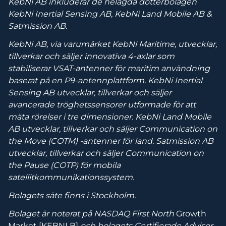
KebNi AB inkluderar de helägda dotterbolagen
KebNi Inertial Sensing AB, KebNi Land Mobile AB &
Satmission AB.
KebNi AB, via varumärket KebNi Maritime, utvecklar,
tillverkar och säljer innovativa 4-axlar som
stabiliserar VSAT-antenner för maritim användning
baserat på en P9-antennplattform. KebNi Inertial
Sensing AB utvecklar, tillverkar och säljer
avancerade tröghetssensorer utformade för att
mäta rörelser i tre dimensioner. KebNi Land Mobile
AB utvecklar, tillverkar och säljer Communication on
the Move (COTM) -antenner för land. Satmission AB
utvecklar, tillverkar och säljer Communication on
the Pause (COTP) för mobila
satellitkommunikationssystem.
Bolagets säte finns i Stockholm.
Bolaget
är noterat på NASDAQ First North
Growth
Market [KEBNI B]
o
ch
bolaget
s Certifierade Adviser