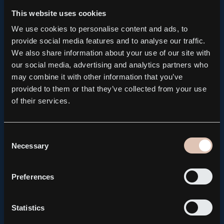
aktier med tio röster vardera samt 700 739 594 B-
This website uses cookies
aktier med en röst vardera.
We use cookies to personalise content and ads, to
provide social media features and to analyse our traffic.
D. TILLGÄNGLIGA HANDLINGAR
We also share information about your use of our site with
our social media, advertising and analytics partners who
may combine it with other information that you’ve
Årsredovisning, koncernredovisning,
provided to them or that they’ve collected from your use
revisionsberättelse och valberedningens förslag
of their services.
kommer från och med den 5 juni 2018 att finnas
tillgängliga på bolagets webbplats. Alla handlingar
kommer att sändas kostnadsfritt till de aktieägare
Consent
som begär det hos bolaget och uppger sin
Necessary
Selection
postadress. Handlingarna kommer även att läggas
fram på stämman.
Preferences
E. RÄTT ATT BEGÄRA UPPLYSNINGAR
Statistics