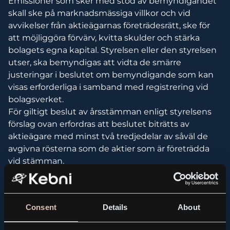
Emissioner som sker med stöd av bemyndigandet
skall ske på marknadsmässiga villkor och vid
avvikelser från aktieägarnas företrädesrätt, ske för
att möjliggöra förvärv, kvitta skulder och stärka
bolagets egna kapital. Styrelsen eller den styrelsen
utser, ska bemyndigas att vidta de smärre
justeringar i beslutet om bemyndigande som kan
visas erforderliga i samband med registrering vid
bolagsverket.
För giltigt beslut av årsstämman enligt styrelsens
förslag ovan erfordras att beslutet biträtts av
aktieägare med minst två tredjedelar av såväl de
avgivna rösterna som de aktier som är företrädda
vid stämman.
C. ANTAL AKTIER OCH RÖSTER I BOLAGET
Consent
Details
About
I bolaget finns per dagen för kallelsen 29 530 208 A-