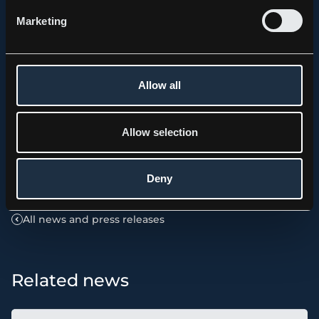
Aktieägare som är närvarande vid bolagsstämman
Marketing
har rätt att begära upplysningar från styrelsen och
verkställande direktören i enlighet med 7 kap 32 §
aktiebolagslagen.
Allow all
Allow selection
ASTG_Kallelse_till_arsstamma.pdf
Deny
All news and press releases
Related news