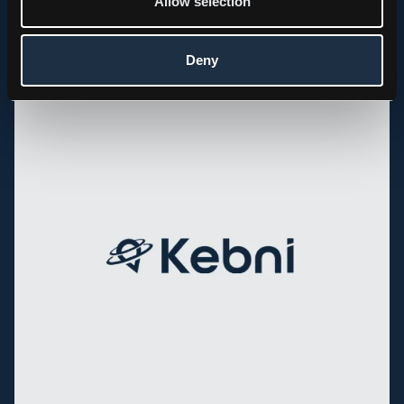
Allow selection
PRESS RELEASE, REGULATORY
Kebni AB brings forward the publication of its Q2
Interim Report to August 14
Deny
2026.08.04