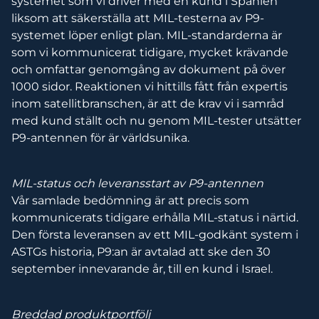
systemet som vi driver med en kund i Spanien
liksom att säkerställa att MIL-testerna av P9-
systemet löper enligt plan. MIL-standarderna är
som vi kommunicerat tidigare, mycket krävande
och omfattar genomgång av dokument på över
1000 sidor. Reaktionen vi hittills fått från expertis
inom satellitbranschen, är att de krav vi i samråd
med kund ställt och nu genom MIL-tester utsätter
P9-antennen för är världsunika.
MIL-status och leveransstart av P9-antennen
Vår samlade bedömning är att precis som
kommunicerats tidigare erhålla MIL-status i närtid.
Den första leveransen av ett MIL-godkänt system i
ASTGs historia, P9:an är avtalad att ske den 30
september innevarande år, till en kund i Israel.
Breddad produktportfölj