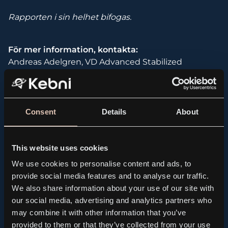
Rapporten i sin helhet bifogas.
För mer information, kontakta:
Andreas Adelgren, VD Advanced Stabilized
Technologies Group AB (publ),
072-73 74 317,
andreas@astg.se
Consent
Details
About
ASTG_Delarsrapport_Q2_2016.pdf
This website uses cookies
We use cookies to personalise content and ads, to
provide social media features and to analyse our traffic.
We also share information about your use of our site with
All news and press releases
our social media, advertising and analytics partners who
may combine it with other information that you’ve
provided to them or that they’ve collected from your use