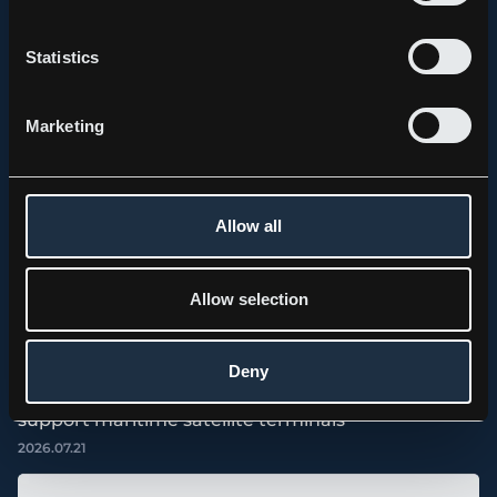
Statistics
Marketing
Allow all
Allow selection
Deny
PRESS RELEASE, KEBNI GIMBAL
Kebni AB (publ.) receives order for spare parts to
support maritime satellite terminals
2026.07.21