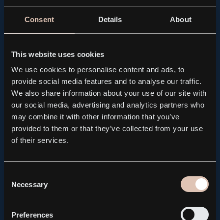
Consent
Details
About
This website uses cookies
We use cookies to personalise content and ads, to
provide social media features and to analyse our traffic.
We also share information about your use of our site with
our social media, advertising and analytics partners who
may combine it with other information that you’ve
PRESS RELEASE, REGULATORY
provided to them or that they’ve collected from your use
Kebni AB brings forward the publication of its Q2
of their services.
Interim Report to August 14
2026.08.04
Consent
Necessary
Selection
Preferences