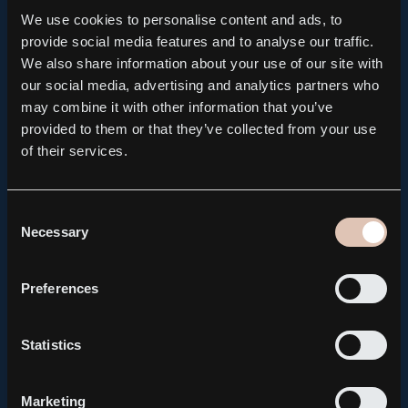
ASTG_Pressrelease_2019-04-23.pdf
We use cookies to personalise content and ads, to
provide social media features and to analyse our traffic.
We also share information about your use of our site with
our social media, advertising and analytics partners who
may combine it with other information that you’ve
ASTG_Arsredovisning_2018.pdf
provided to them or that they’ve collected from your use
of their services.
Consent
All news and press releases
Necessary
Selection
Related news
Preferences
Statistics
Marketing