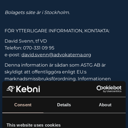
Bolagets säte är i Stockholm.
FÖR YTTERLIGARE INFORMATION, KONTAKTA:
David Svenn, tf VD
Telefon: 070-331 09 95
e-post:
david.svenn@advokaterna.org
Denna information är sådan som ASTG AB är
skyldigt att offentliggöra enligt EU:s
marknadsmissbruksförordning. Informationen
lämnades, genom ovanstående kontaktpersons
försorg, för offentliggörande den 23 april 2019 kl.
19.00 CET.
Consent
Details
About
This website uses cookies