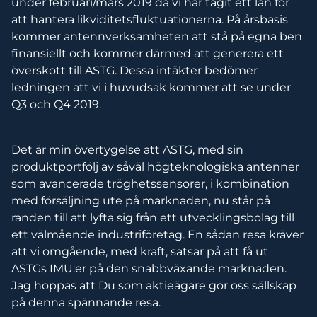
under februari/mars 2019 då vi har tagit ett lån för
att hantera likviditetsfluktuationerna. På årsbasis
kommer antennverksamheten att stå på egna ben
finansiellt och kommer därmed att generera ett
överskott till ASTG. Dessa intäkter bedömer
ledningen att vi i huvudsak kommer att se under
Q3 och Q4 2019.
Det är min övertygelse att ASTG, med sin
produktportfölj av såväl högteknologiska antenner
som avancerade tröghetssensorer, i kombination
med försäljning ute på marknaden, nu står på
randen till att lyfta sig från ett utvecklingsbolag till
ett välmående industriföretag. En sådan resa kräver
att vi omgående, med kraft, satsar på att få ut
ASTGs IMU:er på den snabbväxande marknaden.
Jag hoppas att Du som aktieägare gör oss sällskap
på denna spännande resa.