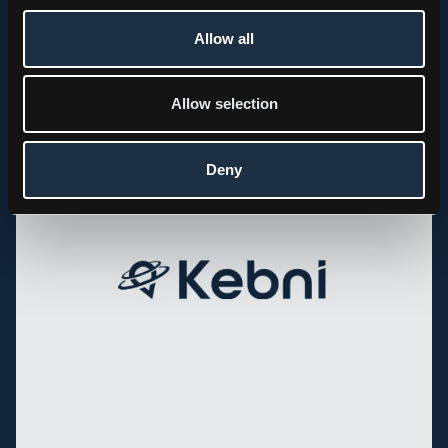
PRESS RELEASE, KEBNI GIMBAL
Kebni AB (publ.) receives order for spare parts to
Allow all
support maritime satellite terminals
2026.07.21
Allow selection
Deny