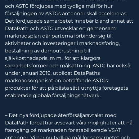
och ASTG fördjupas med tydliga mål för hur
försäljningen av ASTGs antenner skall accelereras.
Det fördjupade samarbetet innebär bland annat att
DataPath och ASTG utvecklar en gemensam
marknadsplan där parterna förbinder sig till
aktiviteter och investeringar i marknadsföring,
beställning av demoutrustning till
självkostnadspris, m m., för att klargöra
samarbetsformer och målsättning. ASTG har också,
under januari 2019, utbildat DataPaths
marknadsorganisation beträffande ASTGs
produkter för att på bästa sätt utnyttja företagets
etablerade globala försäljningsnätverk.
– Det nya fördjupade återförsäljaravtalet med
DataPath förbättrar avsevärt våra möjligheter att nå
framgång på marknaden för stabiliserade VSAT
antenner. Vi har nu tydliga mål för samarbetet och