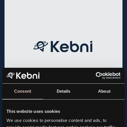
Consent
Details
About
PRESS RELEASE, REGULATORY
Kebni AB brings forward the publication of its Q2
This website uses cookies
Interim Report to August 14
We use cookies to personalise content and ads, to
2026.08.04