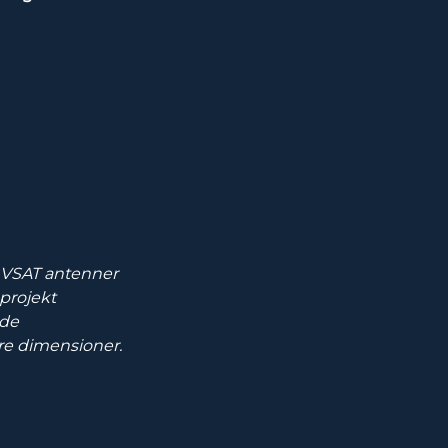
de VSAT antenner
sprojekt
ade
tre dimensioner.