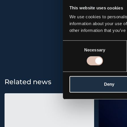
This website uses cookies
PDF
We use cookies to personalis
information about your use of
other information that you’ve
All news and p
Consent
Necessary
Selection
Related news
Deny