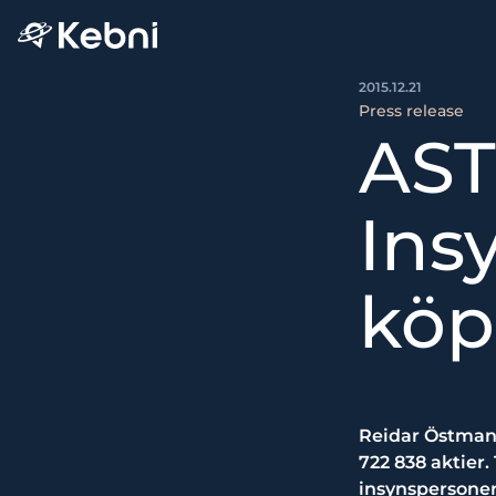
2015.12.21
Press release
AST
Ins
köp
Reidar Östman,
722 838 aktier
insynspersoner