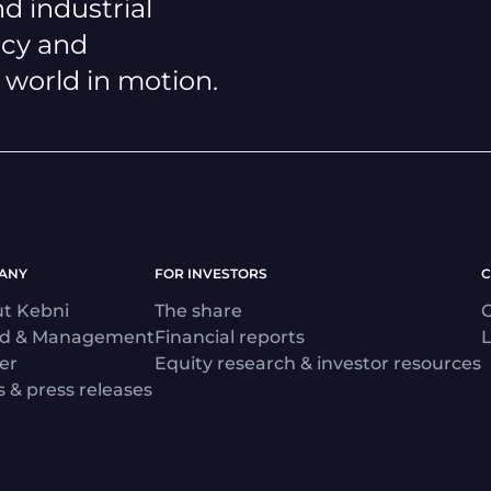
d industrial
ncy and
a world in motion.
ANY
FOR INVESTORS
C
t Kebni
The share
C
rd & Management
Financial reports
L
er
Equity research & investor resources
 & press releases