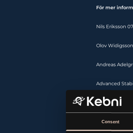
För mer inform
Nils Eriksson 0
Olov Widigsson
Andreas Ad
Advanced Stabi
Isafjordsgatan 
www.astg.se
Consent