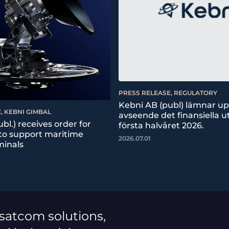
PRESS RELEASE, REGULATORY
Kebni AB (publ) lämnar u
, KEBNI GIMBAL
avseende det finansiella ut
bl.) receives order for
första halvåret 2026.
 to support maritime
2026.07.01
minals
 satcom solutions,