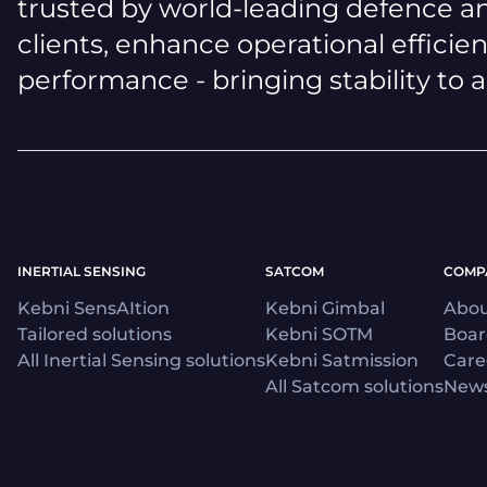
trusted by world-leading defence an
clients, enhance operational efficie
performance - bringing stability to 
INERTIAL SENSING
SATCOM
COMP
Kebni SensAItion
Kebni Gimbal
Abou
Tailored solutions
Kebni SOTM
Boa
All Inertial Sensing solutions
Kebni Satmission
Care
All Satcom solutions
News