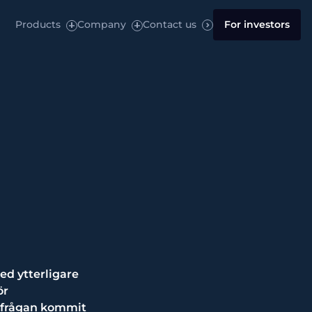
Products
Company
Contact us
For investors
ed ytterligare
ör
örfrågan kommit