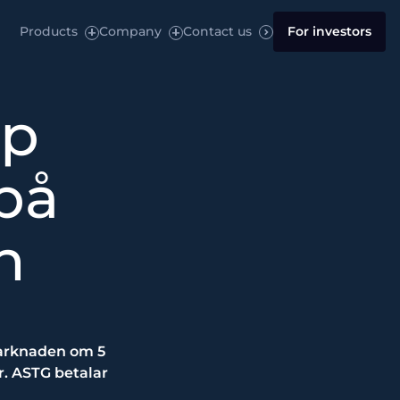
Products
Company
Contact us
For investors
pp
på
n
marknaden om 5
r. ASTG betalar