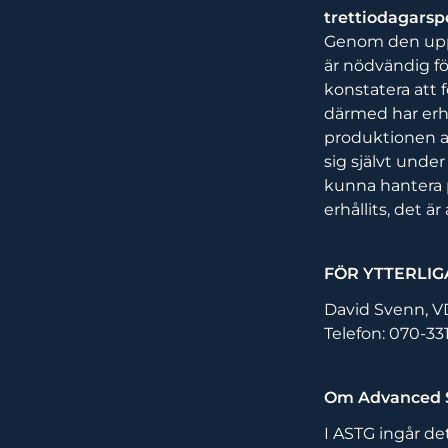
trettiodagarspe
Genom den uppt
är nödvändig fö
konstatera att 
därmed har erhå
produktionen a
sig självt unde
kunna hantera 
erhållits, det är
FÖR YTTERLIG
David Svenn, V
Telefon: 070-33
Om Advanced S
I ASTG ingår d