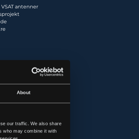
de VSAT antenner
gsprojekt
ade
tre
About
se our traffic. We also share
ers who may combine it with
 services.