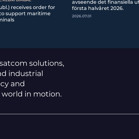
avseende det finansiella ut
bl.) receives order for
första halvåret 2026.
 to support maritime
2026.07.01
minals
 satcom solutions,
d industrial
ncy and
a world in motion.