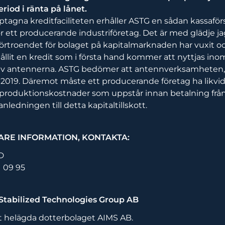
riod i ränta på lånet.
agna kreditfaciliteten erhåller ASTG en sådan kassafö
r ett producerande industriföretag. Det är med glädje j
förtroendet för bolaget på kapitalmarknaden har vuxit oc
llit en kredit som i första hand kommer att nyttjas ino
v antennerna. ASTG bedömer att antennverksamheten, fi
r 2019. Däremot måste ett producerande företag ha likvid
produktionskostnader som uppstår innan betalning frå
 anledningen till detta kapitaltillskott.
ARE INFORMATION, KONTAKTA:
D
1 09 95
tabilized Technologies Group AB
et helägda dotterbolaget AIMS AB.