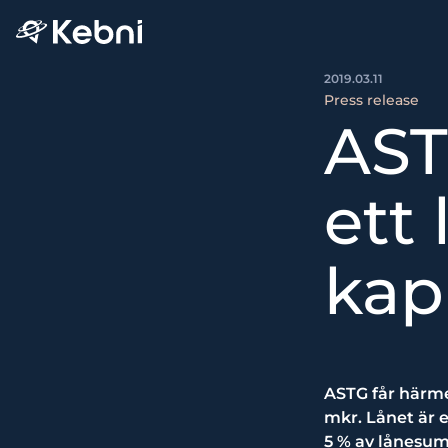
2019.03.11
Press release
AST
ett
kap
ASTG får härme
mkr. Lånet är e
5 % av lånesum