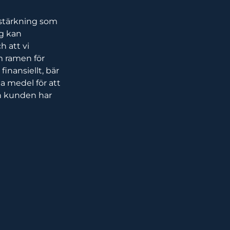
rstärkning som
ag kan
h att vi
m ramen för
nansiellt, bär
a medel för att
n kunden har