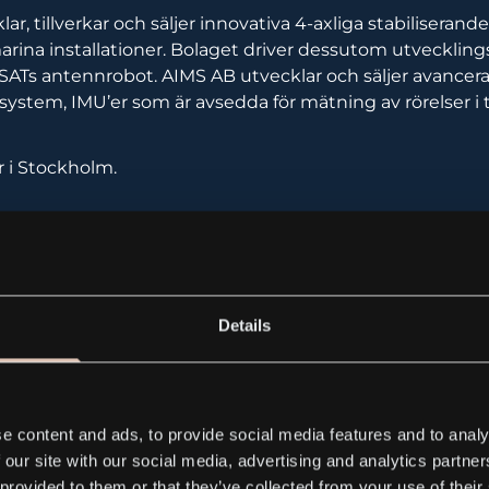
ar, tillverkar och säljer innovativa 4-axliga stabiliseran
 marina installationer. Bolaget driver dessutom utvecklin
SATs antennrobot. AIMS AB utvecklar och säljer avancer
ystem, IMU’er som är avsedda för mätning av rörelser i 
r i Stockholm.
Pressrelease_2019-03-11.pdf
Details
ress releases
e content and ads, to provide social media features and to analy
 our site with our social media, advertising and analytics partn
 provided to them or that they’ve collected from your use of their