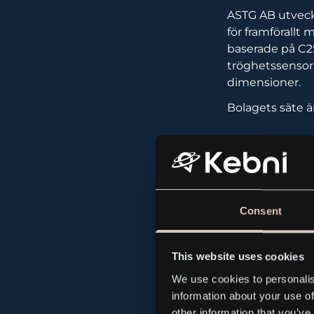
ASTG AB utveckl
för framförallt
baserade på C2
tröghetssensors
dimensioner.
Bolagets säte ä
ASTG_
Consent
This website uses cookies
All news and p
We use cookies to personalis
information about your use of
other information that you’ve