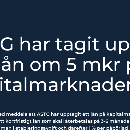
G har tagit u
 lån om 5 mkr 
italmarknade
d meddela att ASTG har upptagit ett lån på kapital
tt kortfristigt lån som skall återbetalas på 3-6 månade
man i etableringsavgift och därefter 1 % per påbörjad