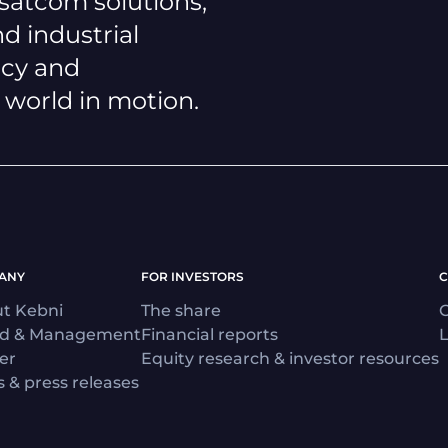
 satcom solutions,
d industrial
ncy and
a world in motion.
ANY
FOR INVESTORS
C
t Kebni
The share
C
rd & Management
Financial reports
L
er
Equity research & investor resources
 & press releases