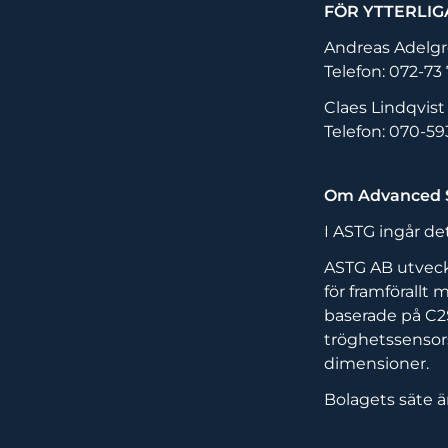
FÖR YTTERLIG
Andreas Adelg
Telefon: 072-73 
Claes Lindqvist
Telefon: 070-59
Om Advanced S
I ASTG ingår d
ASTG AB utveckl
för framförallt
baserade på C2
tröghetssensors
dimensioner.
Bolagets säte ä