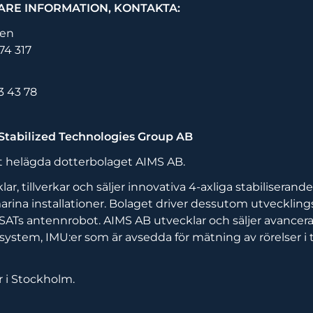
ARE INFORMATION, KONTAKTA:
ren
74 317
3 43 78
tabilized Technologies Group AB
et helägda dotterbolaget AIMS AB.
ar, tillverkar och säljer innovativa 4-axliga stabiliseran
 marina installationer. Bolaget driver dessutom utvecklin
SATs antennrobot. AIMS AB utvecklar och säljer avancer
ystem, IMU:er som är avsedda för mätning av rörelser i 
r i Stockholm.