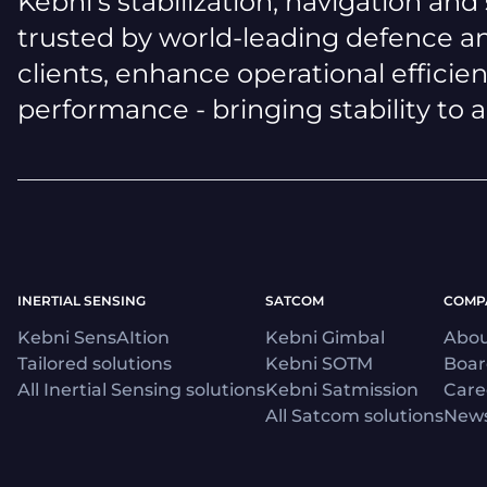
Kebni's stabilization, navigation and
trusted by world-leading defence an
clients, enhance operational efficie
performance - bringing stability to 
INERTIAL SENSING
SATCOM
COMP
Kebni SensAItion
Kebni Gimbal
Abou
Tailored solutions
Kebni SOTM
Boa
All Inertial Sensing solutions
Kebni Satmission
Care
All Satcom solutions
News