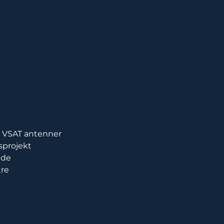
de VSAT antenner
gsprojekt
ade
tre