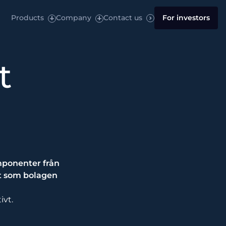
Products
Company
Contact us
For investors
t
mponenter från
kt som bolagen
ivt.