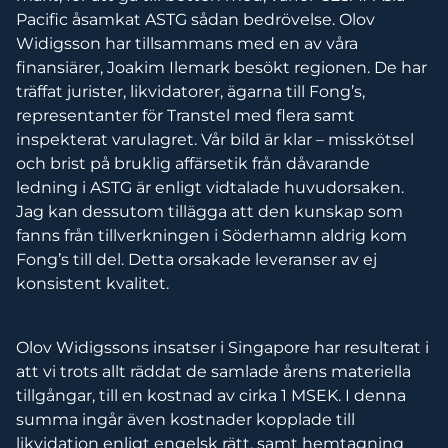
Pacific åsamkat ASTG sådan bedrövelse. Olov
Widigsson har tillsammans med en av våra
finansiärer, Joakim Ilemark besökt regionen. De har
träffat jurister, likvidatorer, ägarna till Fong’s,
representanter för Transtel med flera samt
inspekterat varulagret. Vår bild är klar – misskötsel
och brist på bruklig affärsetik från dåvarande
ledning i ASTG är enligt vidtalade huvudorsaken.
Jag kan dessutom tillägga att den kunskap som
fanns från tillverkningen i Söderhamn aldrig kom
Fong’s till del. Detta orsakade leveranser av ej
konsistent kvalitet.
Olov Widigssons insatser i Singapore har resulterat i
att vi trots allt räddat de samlade årens materiella
tillgångar, till en kostnad av cirka 1 MSEK. I denna
summa ingår även kostnader kopplade till
likvidation enligt engelsk rätt, samt hemtagning