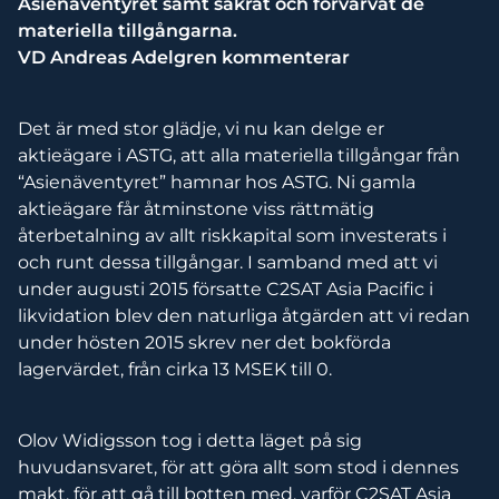
Asienäventyret samt säkrat och förvärvat de
materiella tillgångarna.
VD Andreas Adelgren kommenterar
Det är med stor glädje, vi nu kan delge er
aktieägare i ASTG, att alla materiella tillgångar från
“Asienäventyret” hamnar hos ASTG. Ni gamla
aktieägare får åtminstone viss rättmätig
återbetalning av allt riskkapital som investerats i
och runt dessa tillgångar. I samband med att vi
under augusti 2015 försatte C2SAT Asia Pacific i
likvidation blev den naturliga åtgärden att vi redan
under hösten 2015 skrev ner det bokförda
lagervärdet, från cirka 13 MSEK till 0.
Olov Widigsson tog i detta läget på sig
huvudansvaret, för att göra allt som stod i dennes
makt, för att gå till botten med, varför C2SAT Asia