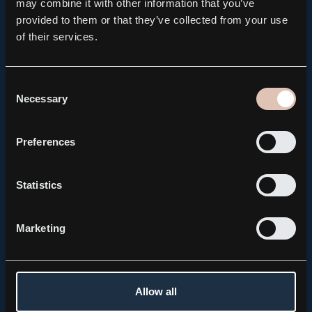
may combine it with other information that you’ve
provided to them or that they’ve collected from your use
of their services.
Consent
Necessary
Selection
Preferences
PRESS RELEASE, REGULATORY
Kebni AB brings forward the publication of its Q2
Statistics
Interim Report to August 14
2026.08.04
Marketing
Allow all