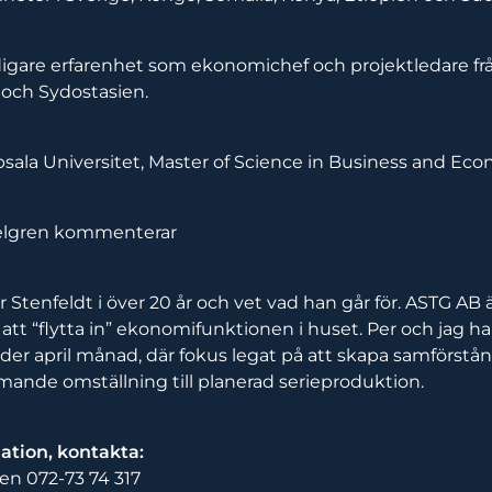
digare erfarenhet som ekonomichef och projektledare fr
 och Sydostasien.
sala Universitet, Master of Science in Business and Ec
elgren kommenterar
 Stenfeldt i över 20 år och vet vad han går för. ASTG AB ä
r att “flytta in” ekonomifunktionen i huset. Per och jag ha
er april månad, där fokus legat på att skapa samförstånd
ande omställning till planerad serieproduktion.
ation, kontakta:
en 072-73 74 317