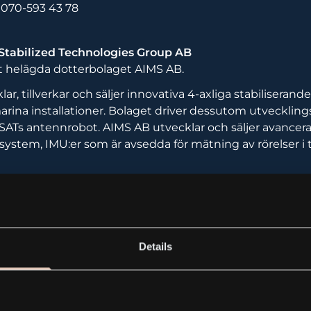
 070-593 43 78
tabilized Technologies Group AB
et helägda dotterbolaget AIMS AB.
ar, tillverkar och säljer innovativa 4-axliga stabiliseran
 marina installationer. Bolaget driver dessutom utvecklin
SATs antennrobot. AIMS AB utvecklar och säljer avancer
ystem, IMU:er som är avsedda för mätning av rörelser i 
r i Stockholm.
Details
Pressrelease_2016-05-09.pdf