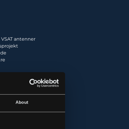
de VSAT antenner
gsprojekt
ade
tre
About