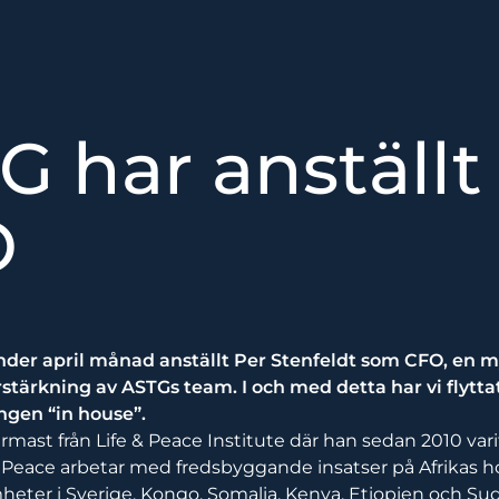
G har anställt
O
der april månad anställt Per Stenfeldt som CFO, en 
tärkning av ASTGs team. I och med detta har vi flyttat
gen “in house”.
ast från Life & Peace Institute där han sedan 2010 var
 Peace arbetar med fredsbyggande insatser på Afrikas h
eter i Sverige, Kongo, Somalia, Kenya, Etiopien och Su