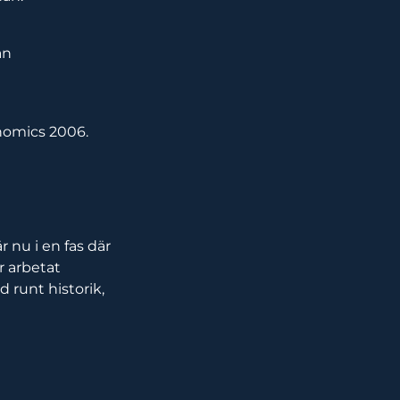
ån
onomics 2006.
r nu i en fas där
r arbetat
 runt historik,