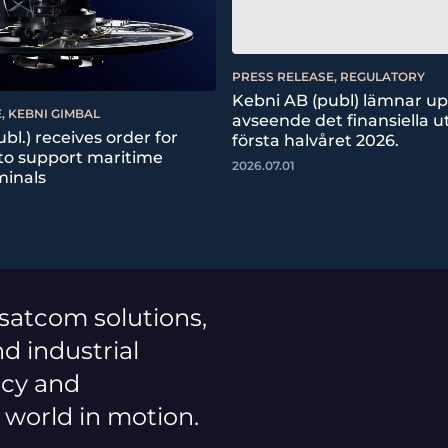
PRESS RELEASE, REGULATORY
Kebni AB (publ) lämnar u
, KEBNI GIMBAL
avseende det finansiella ut
bl.) receives order for
första halvåret 2026.
 to support maritime
2026.07.01
minals
 satcom solutions,
d industrial
ncy and
a world in motion.