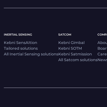
INERTIAL SENSING
SATCOM
COMP
Kebni SensAItion
Kebni Gimbal
Abou
Tailored solutions
Kebni SOTM
Boa
All Inertial Sensing solutions
Kebni Satmission
Care
All Satcom solutions
News