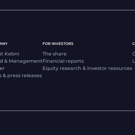
ANY
FOR INVESTORS
C
t Kebni
The share
C
rd & Management
Financial reports
L
er
Equity research & investor resources
 & press releases