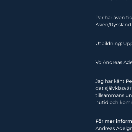
Per har även ti
Asien/Ryssland
Utbildning: Upp
Vd Andreas Ad
Jag har känt Per
det självklara ä
tillsammans und
nutid och komm
För mer inform
Andreas Adelgr