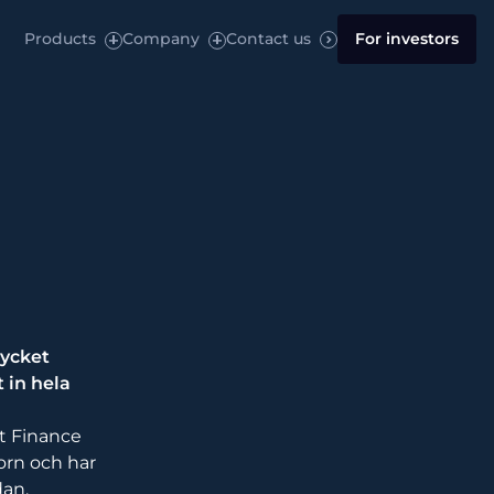
Products
Company
Contact us
For investors
mycket
 in hela
it Finance
orn och har
dan.