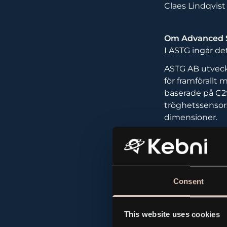
Claes Lindqvist
Om Advanced S
I ASTG ingår d
ASTG AB utveckl
för framförallt
baserade på C2
tröghetssensors
dimensioner.
Bolagets säte ä
Consent
ASTG_
This website uses cookies