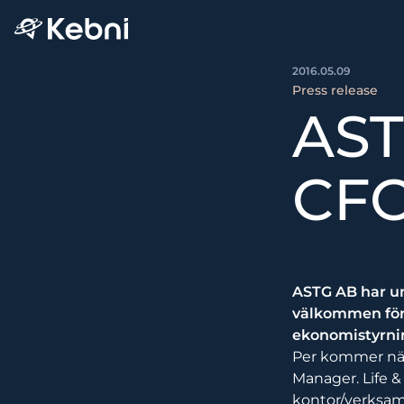
2016.05.09
Press release
AST
CF
ASTG AB har un
välkommen förs
ekonomistyrnin
Per kommer närm
Manager. Life &
kontor/verksamh