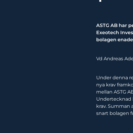
ASTG AB har pe
Exeotech Inves
bolagen enades 
Vd Andreas Ad
Under denna re
nya krav framko
mellan ASTG AB 
Undertecknad h
krav. Summan av
snart bolagen f