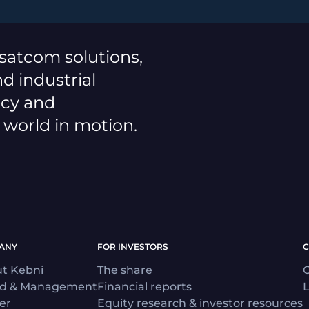
 satcom solutions,
d industrial
ncy and
a world in motion.
ANY
FOR INVESTORS
C
t Kebni
The share
C
rd & Management
Financial reports
L
er
Equity research & investor resources