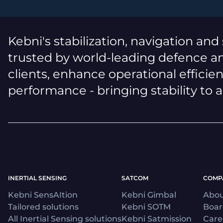
Kebni's stabilization, navigation and
trusted by world-leading defence an
clients, enhance operational efficie
performance - bringing stability to 
INERTIAL SENSING
SATCOM
COMP
Kebni SensAItion
Kebni Gimbal
Abou
Tailored solutions
Kebni SOTM
Boa
All Inertial Sensing solutions
Kebni Satmission
Care