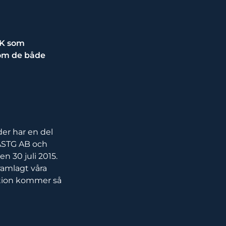
EK som
som de både
er har en del
 ASTG AB och
n 30 juli 2015.
ramlagt våra
mation kommer så