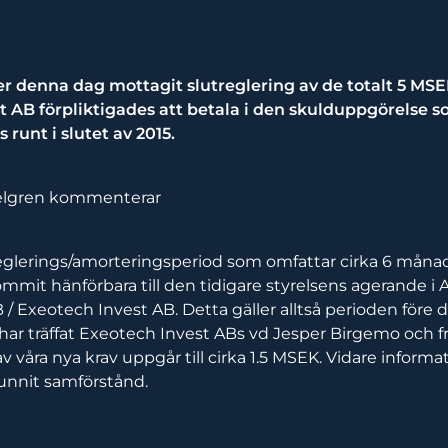
r denna dag mottagit slutreglering av de totalt 5 MS
t AB förpliktigades att betala i den skulduppgörelse 
runt i slutet av 2015.
elgren kommenterar
glerings/amorteringsperiod som omfattar cirka 6 månad
mmit hänförbara till den tidigare styrelsens agerande i
/ Exeotech Invest AB. Detta gäller alltså perioden före de
ar träffat Exeotech Invest ABs vd Jesper Birgemo och f
 våra nya krav uppgår till cirka 1.5 MSEK. Vidare infor
unnit samförstånd.