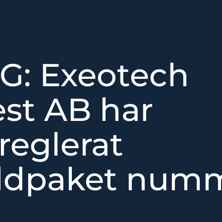
G: Exeotech
est AB har
treglerat
ldpaket num