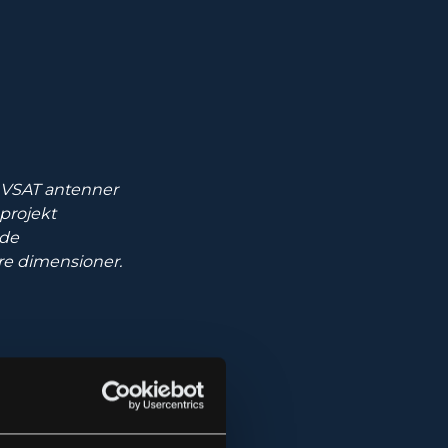
de VSAT antenner
sprojekt
ade
tre dimensioner.