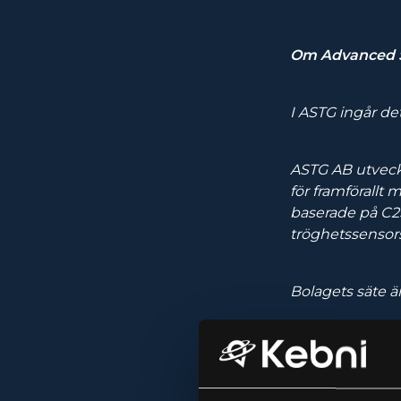
Om Advanced S
I ASTG ingår de
ASTG AB utveckl
för framförallt
baserade på C2
tröghetssensors
Bolagets säte ä
För mer inform