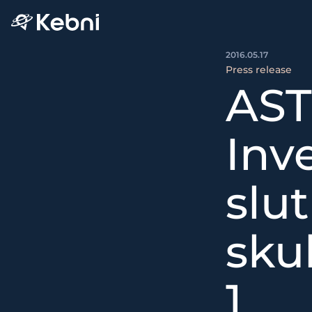
2016.05.17
Press release
AST
Inv
slu
sku
1