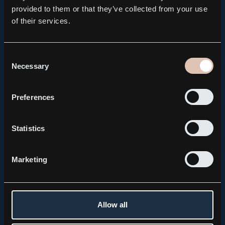
provided to them or that they’ve collected from your use
of their services.
Consent
Necessary
Selection
Preferences
PRESS RELEASE, REGULATORY
Kebni AB brings forward the publication of its Q2
Statistics
Interim Report to August 14
2026.08.04
Marketing
Allow all