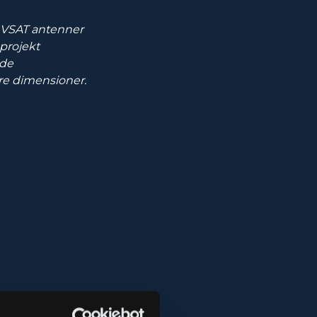
de VSAT antenner
sprojekt
ade
tre dimensioner.