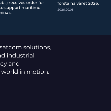
bl.) receives order for
första halvåret 2026.
 to support maritime
2026.07.01
minals
 satcom solutions,
d industrial
ncy and
a world in motion.