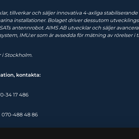
ar, tillverkar och säljer innovativa 4-axliga stabiliseran
 marina installationer. Bolaget driver dessutom utveckling
SATs antennrobot. AIMS AB utvecklar och säljer avancer
ystem, IMU:er som är avsedda för mätning av rörelser i 
r i Stockholm.
ation, kontakta:
70-34 17 486
 070-488 48 86
elgren 072-73 74 317