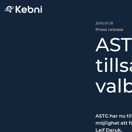
2016.01.18
Press release
AST
till
val
ASTG har nu ti
möjlighet att 
Leif Daruk.