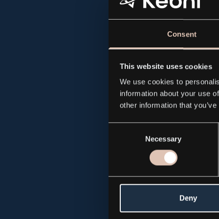
Advanced Stabi
Consent
Isafjordsgatan 
This website uses cookies
We use cookies to personalis
www.astg.se
information about your use of
other information that you’ve
Consent
PDF
Necessary
Selection
All news and p
Deny