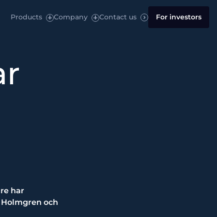
Products
Company
Contact us
For investors
ar
re har
rn Holmgren och