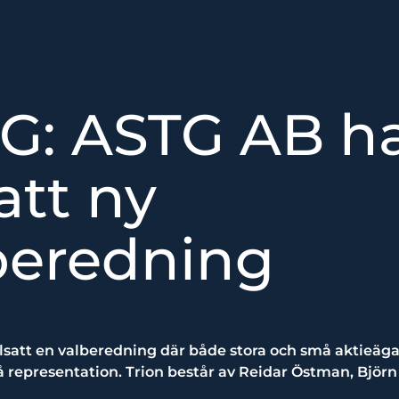
G: ASTG AB h
satt ny
beredning
llsatt en valberedning där både stora och små aktieäga
få representation. Trion består av Reidar Östman, Bjö