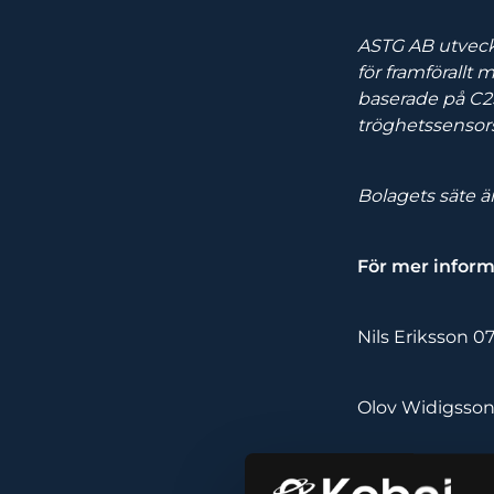
ASTG AB utveckl
för framförallt
baserade på C2
tröghetssensors
Bolagets säte ä
För mer inform
Nils Eriksson 0
Olov Widigsson
Andreas Ad