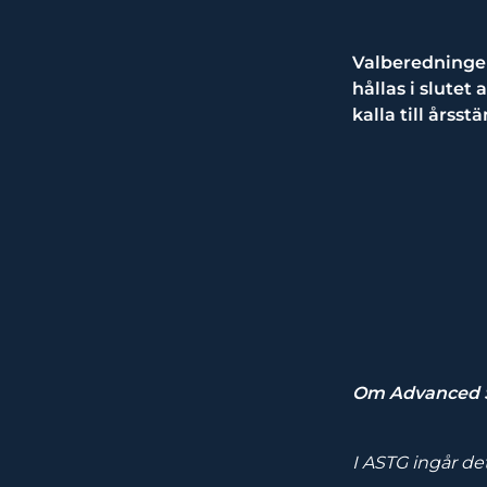
Valberedningen
hållas i slute
kalla till årss
Om Advanced S
I ASTG ingår de